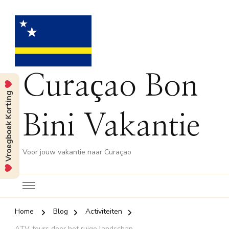
Curaçao Bon
Vroegboek Korting
Bini Vakantie
Voor jouw vakantie naar Curaçao
Home
Blog
Activiteiten
ATV-tours door het ruige landschap