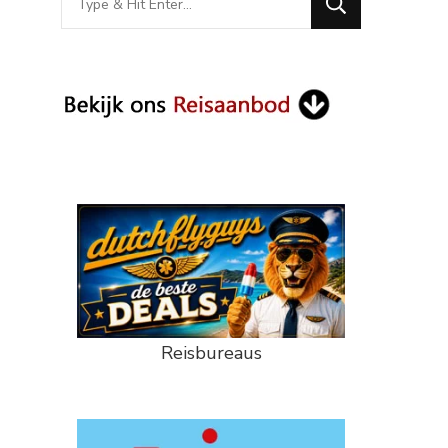
for
Something?
Reisbureaus