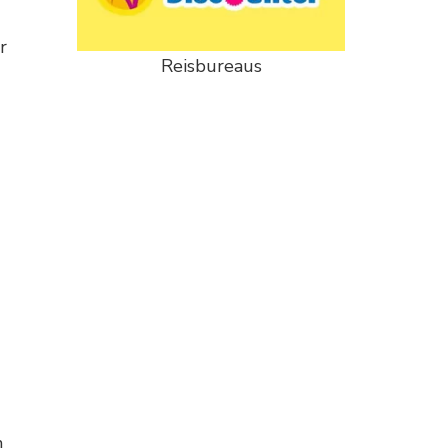
r
Reisbureaus
n