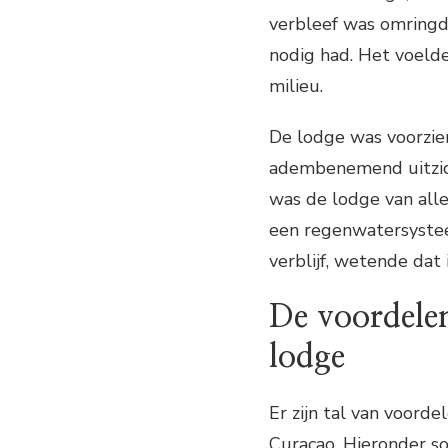
verbleef was omringd 
nodig had. Het voelde
milieu.
De lodge was voorzie
adembenemend uitzich
was de lodge van all
een regenwatersystee
verblijf, wetende dat
De voordelen
lodge
Er zijn tal van voord
Curaçao. Hieronder so