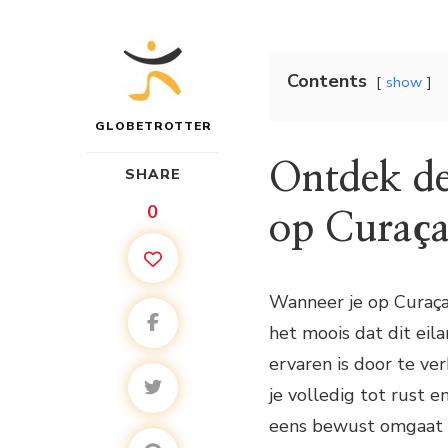
Contents
show
GLOBETROTTER
Ontdek de
SHARE
0
op Curaç
Wanneer je op Curaçao 
het moois dat dit eil
ervaren is door te ve
je volledig tot rust e
eens bewust omgaat m