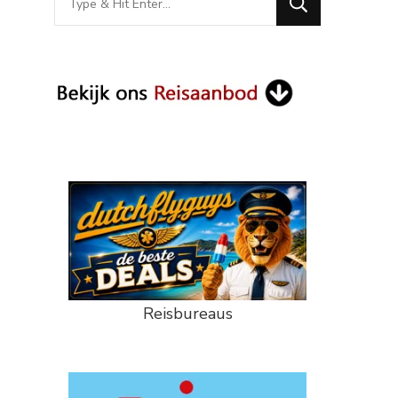
for
Something?
Reisbureaus