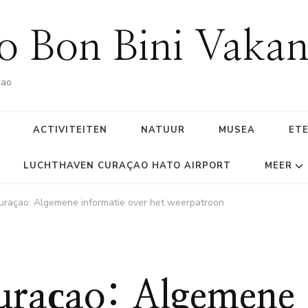
o Bon Bini Vakan
çao
ACTIVITEITEN
NATUUR
MUSEA
ETE
LUCHTHAVEN CURAÇAO HATO AIRPORT
MEER
uraçao: Algemene informatie over het weerpatroon
uraçao: Algemene