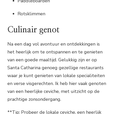
Paddleboarden
Rotsklimmen
Culinair genot
Na een dag vol avontuur en ontdekkingen is
het heerlijk om te ontspannen en te genieten
van een goede maaltijd. Gelukkig zijn er op
Santa Catharina genoeg gezellige restaurants
waar je kunt genieten van lokale specialiteiten
en verse visgerechten. Ik heb hier vaak genoten
van een heerlijke ceviche, met uitzicht op de
prachtige zonsondergang.
**Tip: Probeer de lokale ceviche, een heerlijk