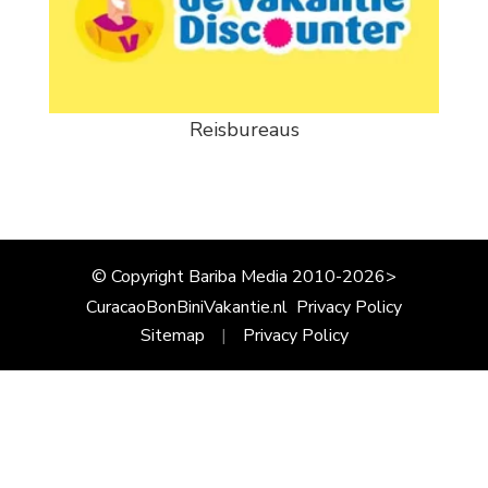
Reisbureaus
© Copyright Bariba Media 2010-2026>
CuracaoBonBiniVakantie.nl
Privacy Policy
Sitemap
Privacy Policy