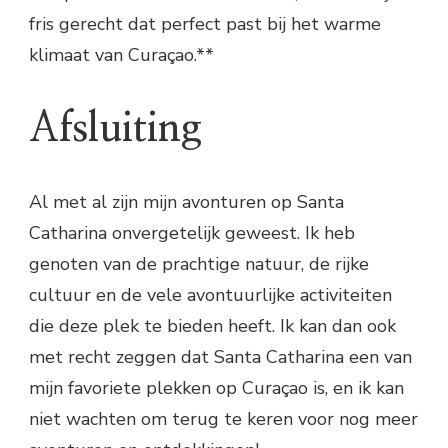
fris gerecht dat perfect past bij het warme
klimaat van Curaçao.**
Afsluiting
Al met al zijn mijn avonturen op Santa
Catharina onvergetelijk geweest. Ik heb
genoten van de prachtige natuur, de rijke
cultuur en de vele avontuurlijke activiteiten
die deze plek te bieden heeft. Ik kan dan ook
met recht zeggen dat Santa Catharina een van
mijn favoriete plekken op Curaçao is, en ik kan
niet wachten om terug te keren voor nog meer