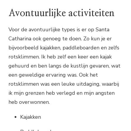
Avontuurlijke activiteiten
Voor de avontuurlijke types is er op Santa
Catharina ook genoeg te doen. Zo kun je er
bijvoorbeeld kajakken, paddleboarden en zelfs
rotsklimmen. Ik heb zelf een keer een kajak
gehuurd en ben langs de kustlijn gevaren, wat
een geweldige ervaring was. Ook het
rotsklimmen was een leuke uitdaging, waarbij
ik mijn grenzen heb verlegd en mijn angsten
heb overwonnen.
Kajakken