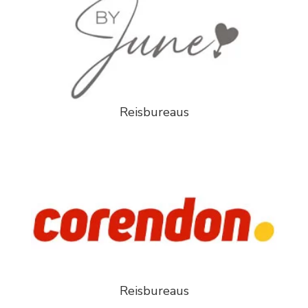
Reisbureaus
Reisbureaus