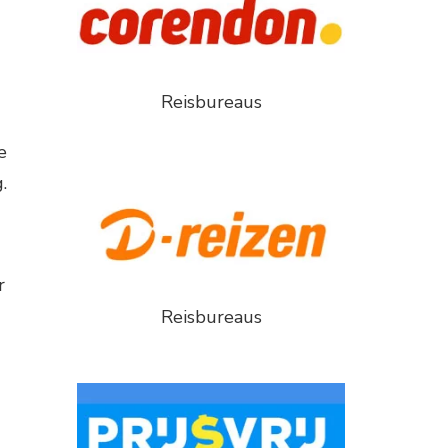
Reisbureaus
e
.
r
Reisbureaus