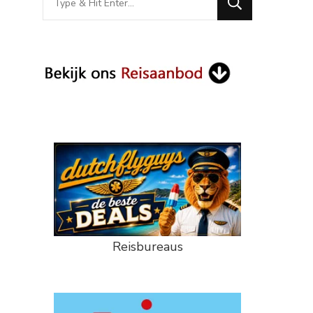
for
Something?
Reisbureaus