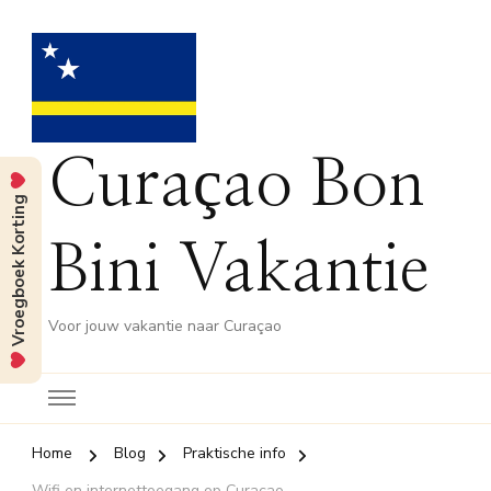
Curaçao Bon
Vroegboek Korting
Bini Vakantie
Voor jouw vakantie naar Curaçao
Home
Blog
Praktische info
Wifi en internettoegang op Curaçao