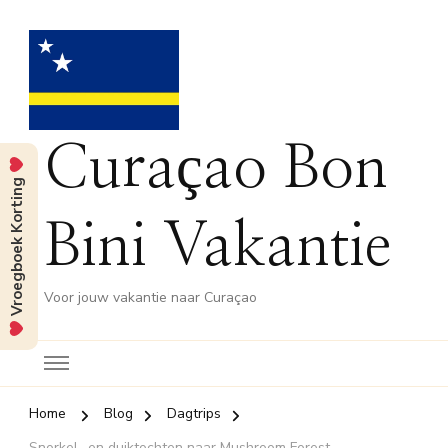
Curaçao Bon
Vroegboek Korting
Bini Vakantie
Voor jouw vakantie naar Curaçao
Home
Blog
Dagtrips
Snorkel- en duiktochten naar Mushroom Forest