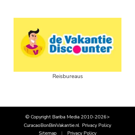
Reisbureaus
© Copyright Bariba Media 2010-2026>
CuracaoBonBiniVakantie.nl
Privacy Policy
Sitemap
Privacy Policy