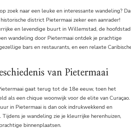
 op zoek naar een leuke en interessante wandeling? Da
historische district Pietermaai zeker een aanrader!
urrijke en levendige buurt in Willemstad, de hoofdstad
een wandeling door Pietermaai ontdek je prachtige
ezellige bars en restaurants, en een relaxte Caribisch
schiedenis van Pietermaai
Pietermaai gaat terug tot de 18e eeuw, toen het
ld als een chique woonwijk voor de elite van Curaçao.
tuur in Pietermaai is dan ook indrukwekkend en
jdens je wandeling zie je kleurrijke herenhuizen,
prachtige binnenplaatsen.