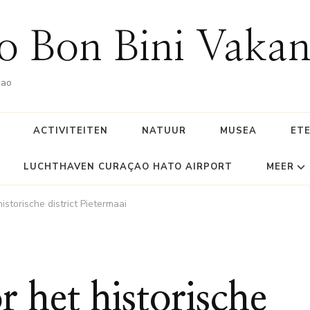
o Bon Bini Vakan
çao
ACTIVITEITEN
NATUUR
MUSEA
ETE
LUCHTHAVEN CURAÇAO HATO AIRPORT
MEER
storische district Pietermaai
 het historische