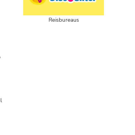
Reisbureaus
p
l