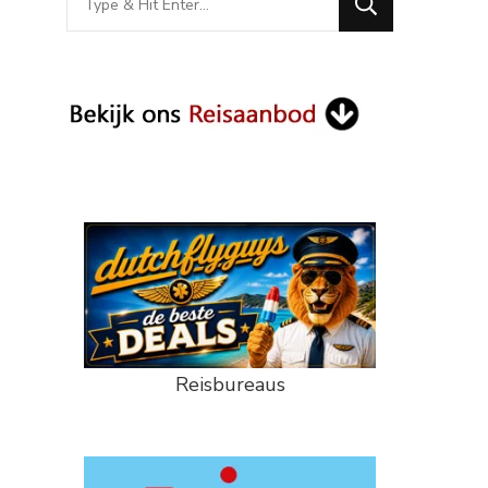
for
Something?
Reisbureaus