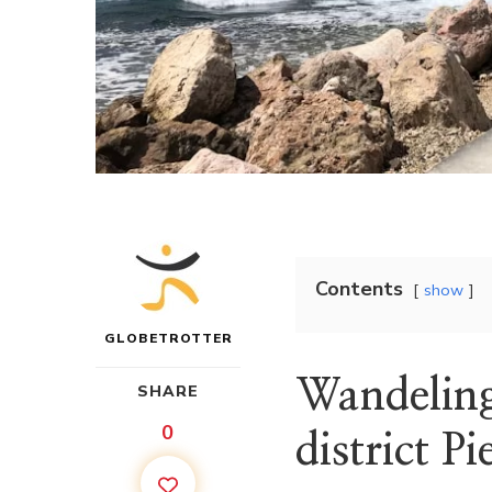
Contents
show
GLOBETROTTER
Wandeling
SHARE
0
district P